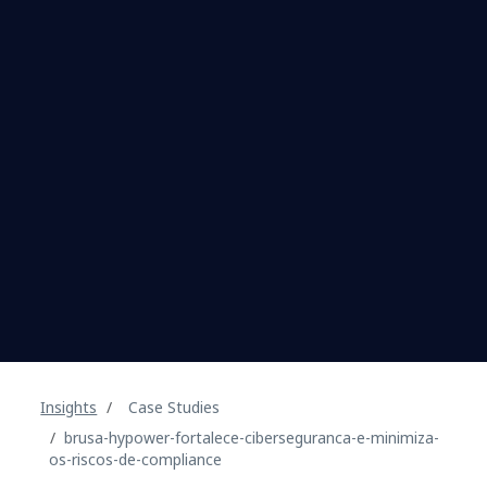
Insights
Case Studies
brusa-hypower-fortalece-ciberseguranca-e-minimiza-
os-riscos-de-compliance