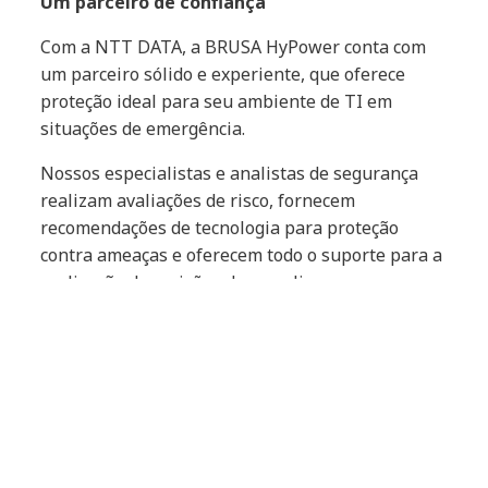
Um parceiro de confiança
Com a NTT DATA, a BRUSA HyPower conta com
um parceiro sólido e experiente, que oferece
proteção ideal para seu ambiente de TI em
situações de emergência.
Nossos especialistas e analistas de segurança
realizam avaliações de risco, fornecem
recomendações de tecnologia para proteção
contra ameaças e oferecem todo o suporte para a
realização de revisões de compliance.
A BRUSA HyPower se beneficia de nossas
parcerias estratégicas, de décadas de experiência
e de nossa presença global – elementos que
fortalecem e sustentam seu crescimento
internacional.
Assim, a BRUSA HyPower pode concentrar-se em