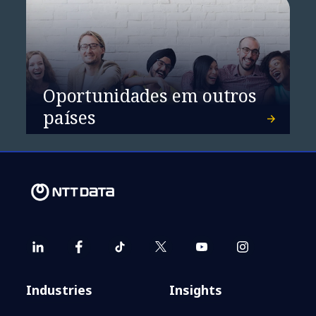
Oportunidades em outros
O futuro das telecomunicações
países
na América Latina: eficiência
operacional e receitas
sustentáveis
Industries
Insights