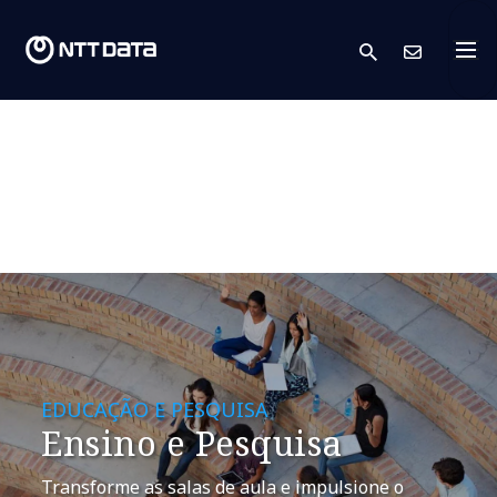
search
Cont
EDUCAÇÃO E PESQUISA
​Ensino e Pesquisa
Transforme as salas de aula e impulsione o