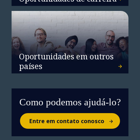
NTT DATA é reconhecida como
Market Shaper no Gartner®
Emerging Market Quadrant for
Oportunidades em outros
Physical AI Services —
Established Vendors
países
Como podemos ajudá-lo?
Entre em contato conosco