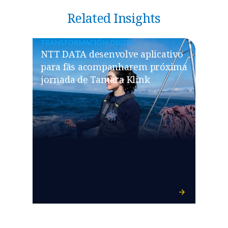
Related Insights
TRANSFORMACIÓN DIGITAL
NTT DATA desenvolve aplicativo
para fãs acompanharem próxima
jornada de Tamara Klink