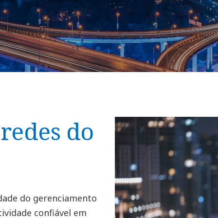
 redes do
idade do gerenciamento
ividade confiável em