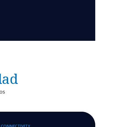
dad
ços
CONNECTIVITY