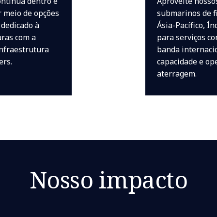
ontínua dentro e
Aproveite nosso
r meio de opções
submarinos de f
 dedicado à
Ásia-Pacífico, Í
uras com a
para serviços co
nfraestrutura
banda internaci
ers.
capacidade e op
aterragem.
Nosso impacto