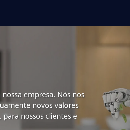
m nossa empresa. Nós nos
nuamente novos valores
 para nossos clientes e