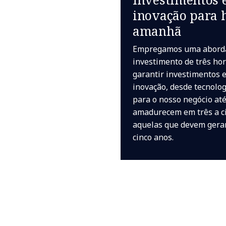
inovação para h
amanhã
Empregamos uma abord
investimento de três ho
garantir investimentos 
inovação, desde tecnolog
para o nosso negócio at
amadurecem em três a c
aquelas que devem gerar
cinco anos.