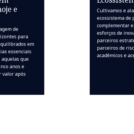
oje e
Cultivamos e a
ecossistema de 
complementar e
agem de
esforços de ino
rizontes para
parceiros estrat
equilibrados em
parceiros de ris
ias essenciais
acadêmicos e ace
é aquelas que
inco anos e
 valor após