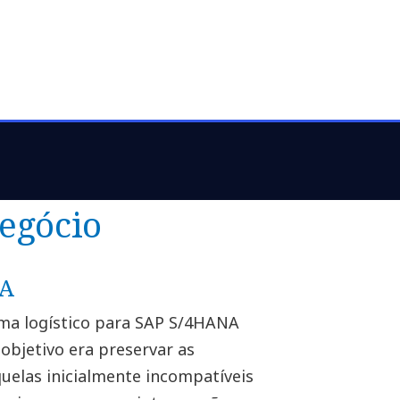
gias comprovadas
custos
egócio
NA
tema logístico para SAP S/4HANA
bjetivo era preservar as
quelas inicialmente incompatíveis