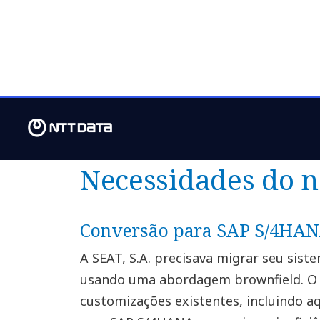
Ferramentas avançadas e metodolo
Redução de riscos e otimização de 
Suporte integral e contínuo
Foco em inovação
Necessidades do n
Conversão para SAP S/4HA
A SEAT, S.A. precisava migrar seu sis
usando uma abordagem brownfield. O o
customizações existentes, incluindo a