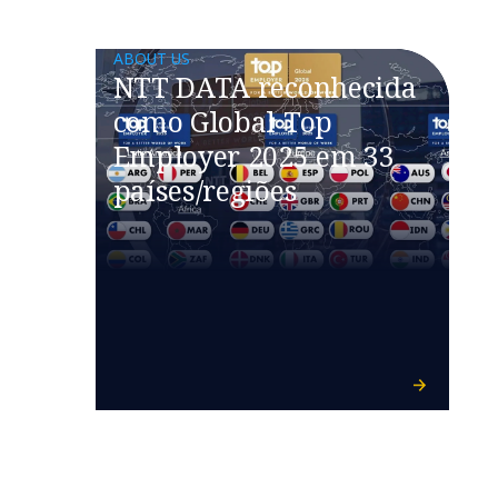
ABOUT US
NTT DATA reconhecida
como Global Top
Employer 2025 em 33
países/regiões