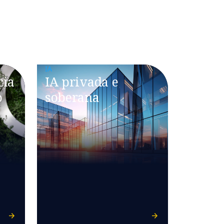
IA
cia
IA privada e
o
soberana