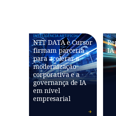
INTELIGÊNCIA ARTIFICIAL
AI
NTT DATA e Cursor
Re
firmam parceria
IA
para acelerar a
modernização
corporativa e a
governança de IA
em nível
empresarial