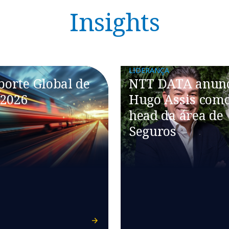
Insights
LIDERANÇA
porte Global de
NTT DATA anun
 2026
Hugo Assis com
head da área de
Seguros