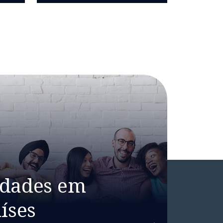
idades em
íses