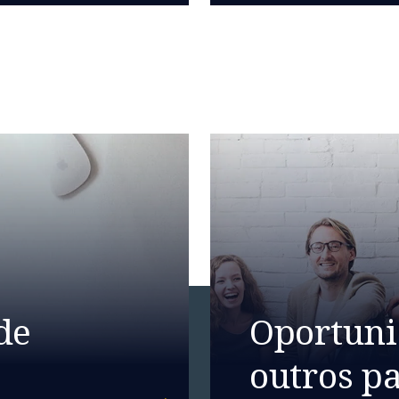
de
Oportun
outros pa