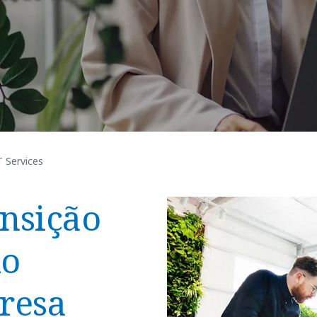
T Services
ansição
xo
resa