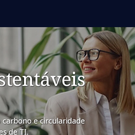
stentáveis
o carbono e circularidade
s de TI.