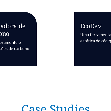
ladora de
EcoDev
ono
Uma ferramenta 
estática do códi
toramento e
ssões de carbono
Case Studies