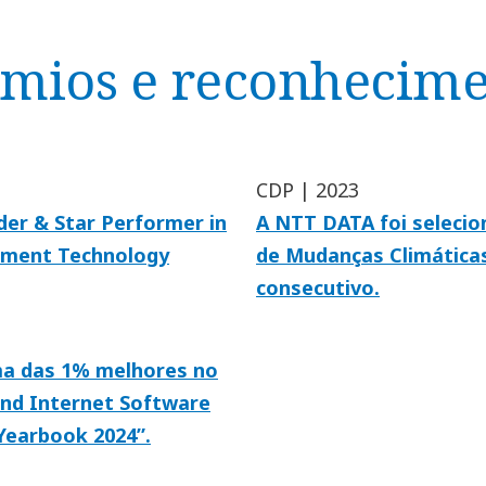
mios e reconhecim
CDP | 2023
er & Star Performer in
A NTT DATA foi seleci
lement Technology
de Mudanças Climática
consecutivo.
ma das 1% melhores no
nd Internet Software
 Yearbook 2024”.