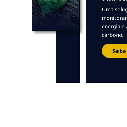
Uma soluç
monitorar
energia e
carbono.
Saiba