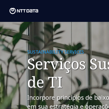
SUSTAINABILITY SERVICES
Serviços Su
de TI
Incorpore princípios de baix
em sua estratégia e operaçõe