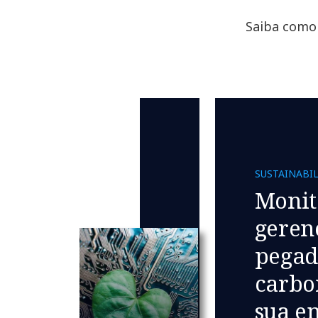
Saiba como 
SUSTAINABIL
Monit
geren
pegad
carbo
sua e