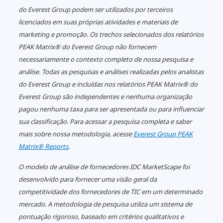
do Everest Group podem ser utilizados por terceiros
A IA empresarial encontra um
licenciados em suas próprias atividades e materiais de
limite: pesquisa da NTT DATA
marketing e promoção. Os trechos selecionados dos relatórios
revela restrições arquitetônicas
PEAK Matrix® do Everest Group não fornecem
à medida que aumentam as
necessariamente o contexto completo de nossa pesquisa e
exigências de privacidade e
análise. Todas as pesquisas e análises realizadas pelos analistas
soberania
do Everest Group e incluídas nos relatórios PEAK Matrix® do
Everest Group são independentes e nenhuma organização
pagou nenhuma taxa para ser apresentada ou para influenciar
sua classificação. Para acessar a pesquisa completa e saber
mais sobre nossa metodologia, acesse
Everest Group PEAK
Matrix® Reports
.
O modelo de análise de fornecedores IDC MarketScape foi
desenvolvido para fornecer uma visão geral da
competitividade dos fornecedores de TIC em um determinado
mercado. A metodologia de pesquisa utiliza um sistema de
pontuação rigoroso, baseado em critérios qualitativos e