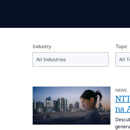
Industry
Topic
NEWS
NTT
na 
Descub
genera