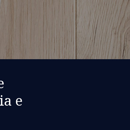
e
ia e