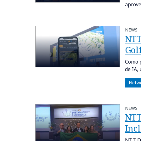
aprove
NEWS
NTT
Gol
Como p
de IA,
Netwo
NEWS
NTT
Inc
NTT DA