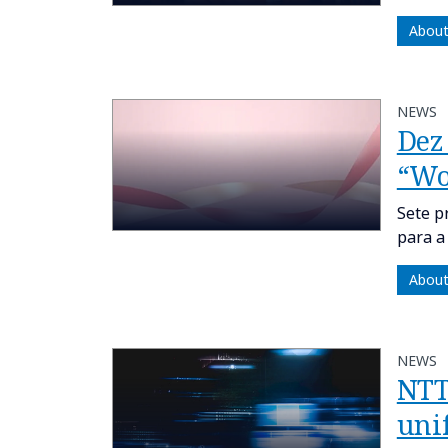
About
NEWS
Dez
“Wo
Sete p
para a
About
NEWS
NTT
uni