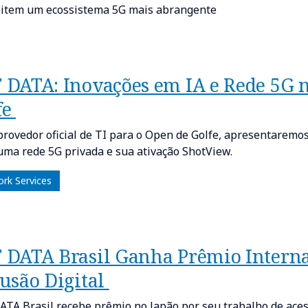
item um ecossistema 5G mais abrangente
 DATA: Inovações em IA e Rede 5G n
fe
rovedor oficial de TI para o Open de Golfe, apresentaremos
 uma rede 5G privada e sua ativação ShotView.
rk Services
 DATA Brasil Ganha Prêmio Internac
lusão Digital
TA Brasil recebe prêmio no Japão por seu trabalho de acess