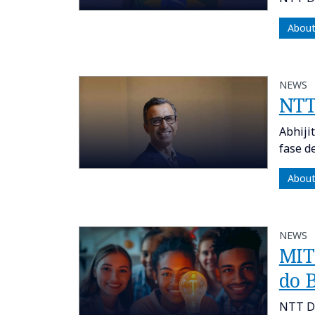
About
NEWS
NTT
Abhiji
fase d
About
NEWS
MIT
do B
NTT DA