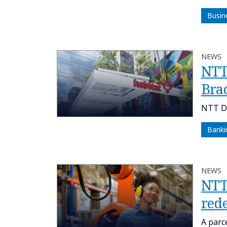
Busin
NEWS
NTT
Bra
NTT DA
Banki
NEWS
NTT
red
A parc