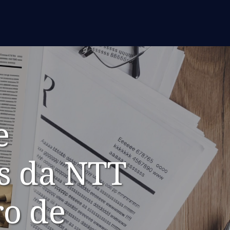
e
es da NTT
ro de