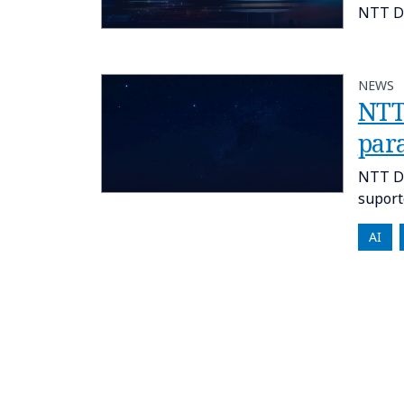
NTT DA
NEWS
NTT
para
NTT DA
suport
AI