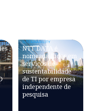
SUSTAINABILITY
ies
NTT DATA é
nomeada Líder em
serviços de
sustentabilidade
D
de TI por empresa
independente de
pesquisa