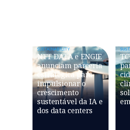
SUSTAINABILITY
SUST
NTT DATA e ENGIE
TC
anunciam parceria
pa
estratégica para
ci
impulsionar o
cl
crescimento
so
sustentável da IA e
em
dos data centers