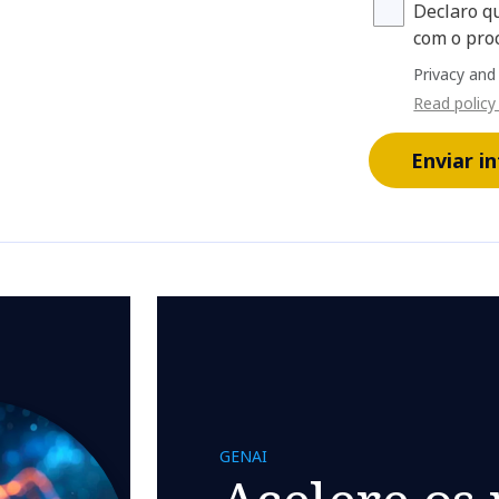
Declaro q
com o pro
Privacy and
Read policy
Enviar i
GENAI