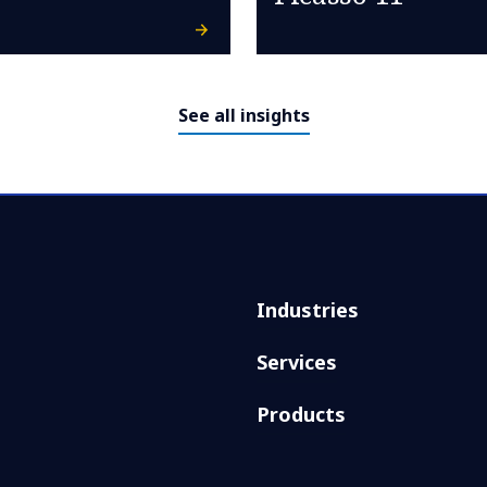
See all insights
Industries
Services
Products