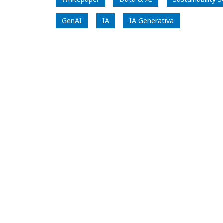
GenAI
IA
IA Generativa