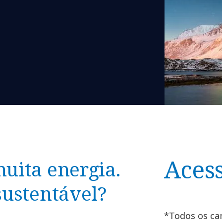
Acess
uita energia.
sustentável?
*Todos os ca