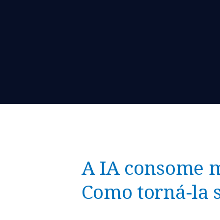
A IA consome m
Como torná-la 