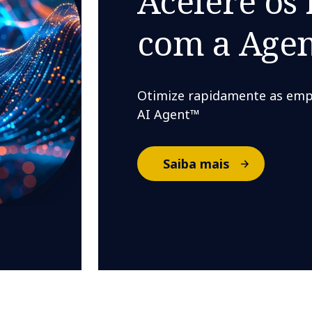
Acelere os 
com a Agen
Otimize rapidamente as emp
AI Agent™
Saiba mais