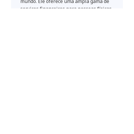
mundo. Ele oferece uma ampla gama de
serviços financeiros para pessoas físicas
e jurídicas, incluindo contas correntes,
cartões de crédito, empréstimos e
seguros.