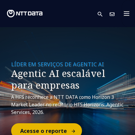
search
Cont
LÍDER EM SERVIÇOS DE AGENTIC AI
Agentic AI escalável
para empresas
A HFS reconhece a NTT DATA como Horizon 3
Market Leader no relatório HFS Horizons: Agentic
Services, 2026.
Acesse o reporte