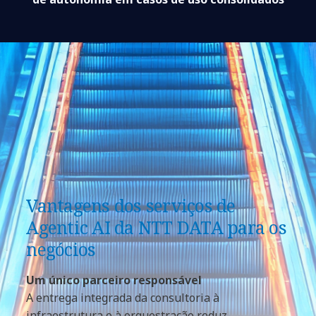
Vantagens dos serviços de
Agentic AI da NTT DATA para os
negócios
Um único parceiro responsável
A entrega integrada da consultoria à
infraestrutura e à orquestração reduz