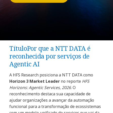
TítuloPor que a NTT DATA é
reconhecida por serviços de
Agentic AI
A HFS Research posiciona a NTT DATA como
Horizon 3 Market Leader
no reporte
HFS
Horizons: Agentic Services, 2026
. O
reconhecimento destaca sua capacidade de
ajudar organizações a avançar da automação
funcional para a transformação de ecossistemas
com um modelo unificado de serviços que vai da