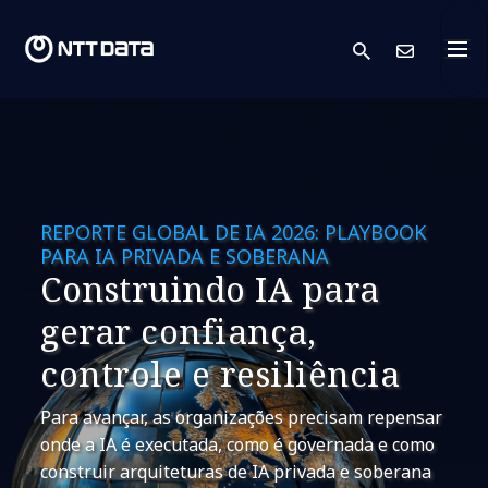
search
Cont
REPORTE GLOBAL DE IA 2026: PLAYBOOK
PARA IA PRIVADA E SOBERANA
Construindo IA para
gerar confiança,
controle e resiliência
Para avançar, as organizações precisam repensar
onde a IA é executada, como é governada e como
construir arquiteturas de IA privada e soberana