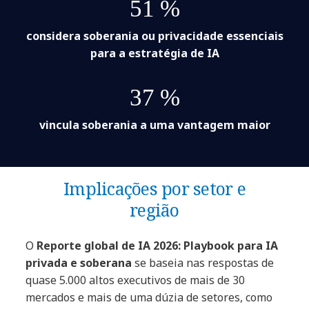
51 %
considera soberania ou privacidade essenciais
para a estratégia de IA
37 %
vincula soberania a uma vantagem maior
Implicações por setor e
região
O
Reporte global de IA 2026: Playbook para IA
privada e soberana
se baseia nas respostas de
quase 5.000 altos executivos de mais de 30
mercados e mais de uma dúzia de setores, como