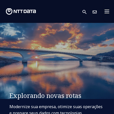
search
Cont
Explorando novas rotas
Modernize sua empresa, otimize suas operações
e prepare seus dados com tecnologias