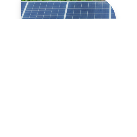
ENERGY, UTILITIES AND NATURAL
RESOURCES​
Energy, Utilities and
Natural Resources