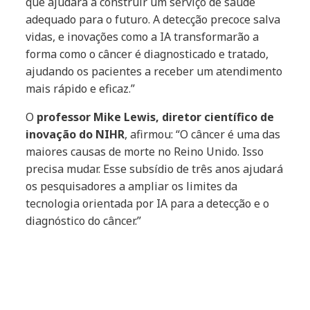
que ajudará a construir um serviço de saúde
adequado para o futuro. A detecção precoce salva
vidas, e inovações como a IA transformarão a
forma como o câncer é diagnosticado e tratado,
ajudando os pacientes a receber um atendimento
mais rápido e eficaz.”
O
professor Mike Lewis, diretor científico de
inovação do NIHR
, afirmou: “O câncer é uma das
maiores causas de morte no Reino Unido. Isso
precisa mudar. Esse subsídio de três anos ajudará
os pesquisadores a ampliar os limites da
tecnologia orientada por IA para a detecção e o
diagnóstico do câncer.”
"Esse serviço alimentado por IA representa a
mais avançada pesquisa sobre o câncer e vai
transformar o tratamento, oferecer melhor
suporte à equipe do NHS e, com isso, mudar a