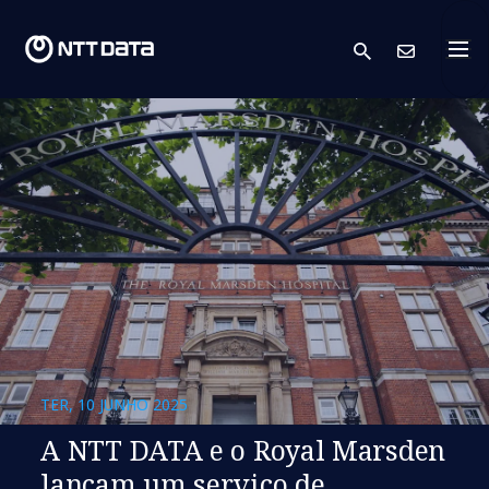
search
Cont
TER, 10 JUNHO 2025
A NTT DATA e o Royal Marsden
lançam um serviço de