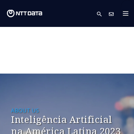
search
Cont
ABOUT US
Inteligência Artificial
na América Latina 2023