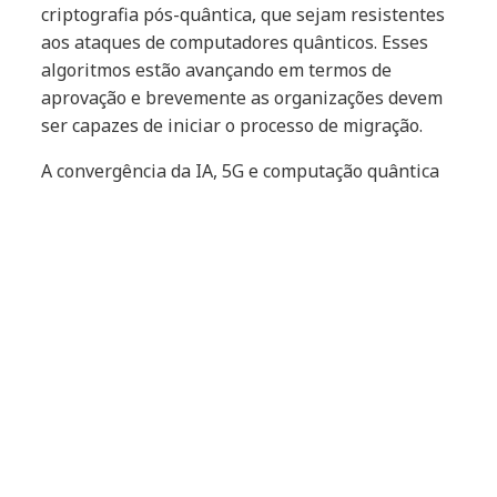
criptografia pós-quântica, que sejam resistentes
aos ataques de computadores quânticos. Esses
algoritmos estão avançando em termos de
aprovação e brevemente as organizações devem
ser capazes de iniciar o processo de migração.
A convergência da IA, 5G e computação quântica
está criando um cenário de segurança cibernética
cada vez mais desafiador. Para se protegerem, as
organizações precisam adotar uma abordagem
proativa e multidisciplinar, como investindo em
tecnologias de segurança de ponta, buscar um
provedor de tecnologia de confiança, promover a
conscientização dos funcionários e estabelecer
parcerias com outros atores do ecossistema de
segurança cibernética. A segurança da
informação não é mais um custo, mas sim um
investimento essencial para garantir a