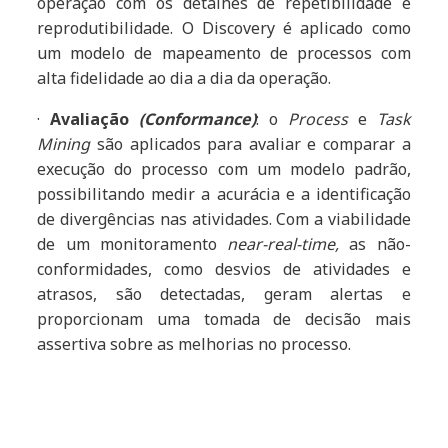
operação com os detalhes de repetibilidade e
reprodutibilidade. O Discovery é aplicado como
um modelo de mapeamento de processos com
alta fidelidade ao dia a dia da operação.
·
Avaliação
(Conformance)
: o
Process
e
Task
Mining
são aplicados para avaliar e comparar a
execução do processo com um modelo padrão,
possibilitando medir a acurácia e a identificação
de divergências nas atividades. Com a viabilidade
de um monitoramento
near-real-time,
as não-
conformidades, como desvios de atividades e
atrasos, são detectadas, geram alertas e
proporcionam uma tomada de decisão mais
assertiva sobre as melhorias no processo.
·
Aprimoramento
(Enhancement)
: Com o dia a
dia da operação sendo monitorada, é possível
identificar os gargalos e perdas, a partir de dados