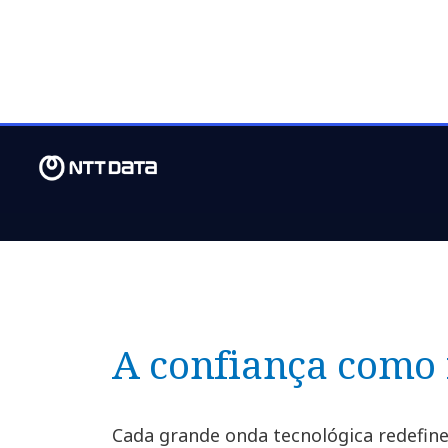
O verdadeiro desafio não é a
generativa. É definir critério
mecanismos de validação qu
consistência e reputação.
A confiança como 
Cada grande onda tecnológica redefine