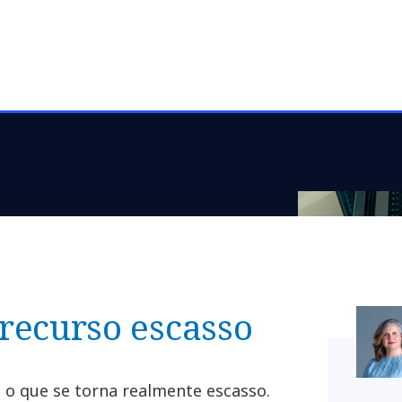
penas escalar a IA
s, responsabilidades e
e preservem controle,
recurso escasso
 o que se torna realmente escasso.