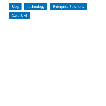
Blog
technology
Enterprise Solutions
Data & AI
Víctor León Marambio
Head of Agility na NTT DATA
LinkedIn Profile