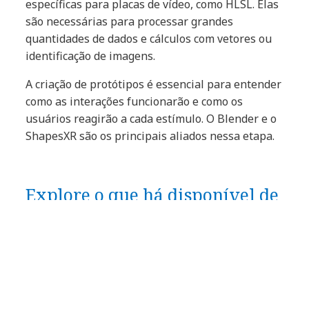
específicas para placas de vídeo, como HLSL. Elas
são necessárias para processar grandes
quantidades de dados e cálculos com vetores ou
identificação de imagens.
A criação de protótipos é essencial para entender
como as interações funcionarão e como os
usuários reagirão a cada estímulo. O Blender e o
ShapesXR são os principais aliados nessa etapa.
Explore o que há disponível de
olho no que está por vir
Embora o cenário esteja em constante mudança,
algumas recomendações para a seleção de
estruturas e ferramentas de desenvolvimento
para computação espacial já podem ser