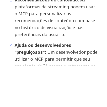
plataformas de streaming podem usar
o MCP para personalizar as
recomendações de conteúdo com base
no histórico de visualização e nas
preferências do usuário.
Ajuda os desenvolvedores
"preguiçosos":
Um desenvolvedor pode
utilizar o MCP para permitir que seu
assistente de IA acesse diretamente os
repositórios locais, analise o código e
detecte erros automaticamente.
Automação do fluxo de trabalho:
As
empresas podem criar fluxos de
trabalho automatizados em que a IA