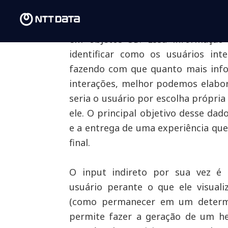
Inputs direto e indireto
: Out
informações através de Inputs dir
em objetos 3D. Essa informação
identificar como os usuários int
fazendo com que quanto mais inf
interações, melhor podemos elabo
seria o usuário por escolha própria
ele. O principal objetivo desse dad
e a entrega de uma experiência que
final.
O input indireto por sua vez é
usuário perante o que ele visuali
(como permanecer em um determi
permite fazer a geração de um h