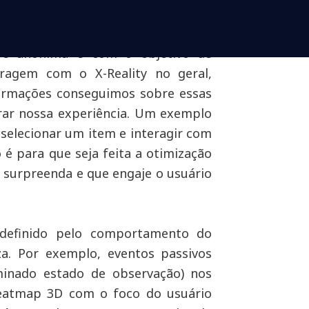
ra possibilidade é a coleta de
etos, que são os toques na tela ou
 é anônima e com o objetivo de
eragem com o X-Reality no geral,
ormações conseguimos sobre essas
rar nossa experiência. Um exemplo
 selecionar um item e interagir com
o é para que seja feita a otimização
 surpreenda e que engaje o usuário
 definido pelo comportamento do
za. Por exemplo, eventos passivos
nado estado de observação) nos
eatmap 3D com o foco do usuário