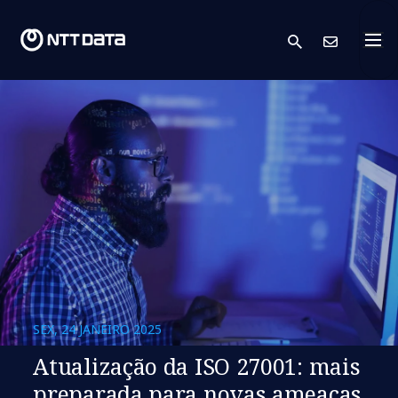
search
Cont
SEX, 24 JANEIRO 2025
Atualização da ISO 27001: mais
preparada para novas ameaças