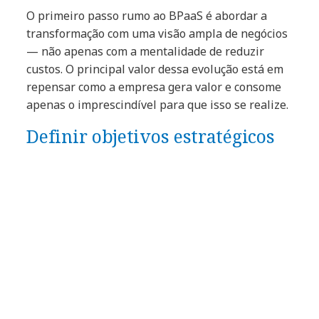
O primeiro passo rumo ao BPaaS é abordar a
transformação com uma visão ampla de negócios
— não apenas com a mentalidade de reduzir
custos. O principal valor dessa evolução está em
repensar como a empresa gera valor e consome
apenas o imprescindível para que isso se realize.
Definir objetivos estratégicos
Antes de iniciar essa jornada, é fundamental
definir objetivos estratégicos — como agilidade,
eficiência, inovação e escalabilidade — e traçar
uma rota clara que combine tecnologia, talento e
mudança cultural.
A escolha do parceiro ideal
Para avançar nesse caminho, é essencial contar