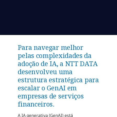
Para navegar melhor
pelas complexidades da
adoção de IA, a NTT DATA
desenvolveu uma
estrutura estratégica para
escalar o GenAI em
empresas de serviços
financeiros.
A IA generativa (GenAI) está