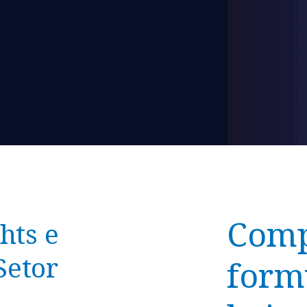
Comp
hts e
Setor
form