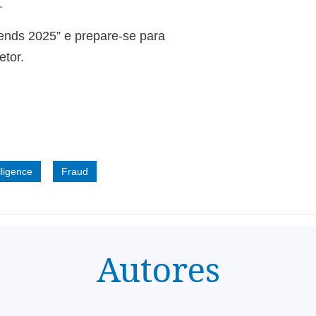
.
rends 2025” e prepare-se para
etor.
elligence
Fraud
Autores