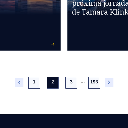
próxima jornad
de Tamara Klin
...
(current)
1
2
3
193