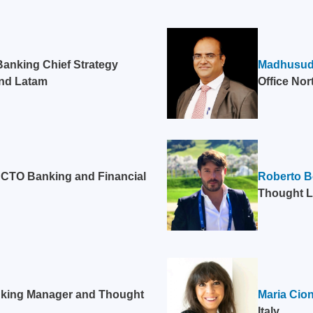
Banking Chief Strategy
Madhusud
and Latam
Office Nor
 CTO Banking and Financial
Roberto Be
Thought L
king Manager and Thought
Maria Cio
Italy