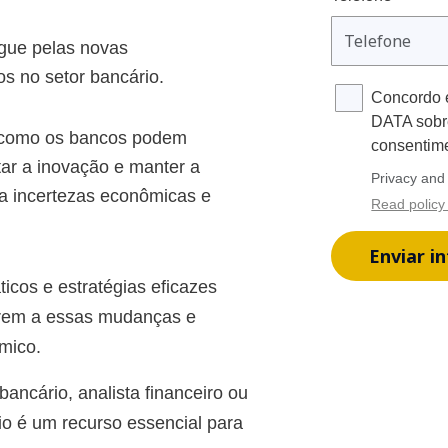
ue pelas novas
s no setor bancário.
Concordo 
DATA sobre
como os bancos podem
consentim
ntar a inovação e manter a
Privacy and 
 a incertezas econômicas e
Read policy
Enviar i
ticos e estratégias eficazes
arem a essas mudanças e
mico.
bancário, analista financeiro ou
rio é um recurso essencial para