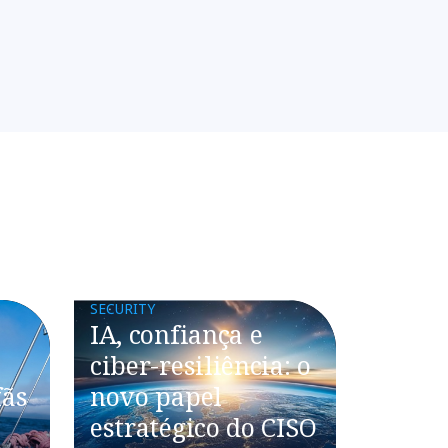
SECURITY
IA, confiança e
ciber-resiliência: o
fãs
novo papel
estratégico do CISO