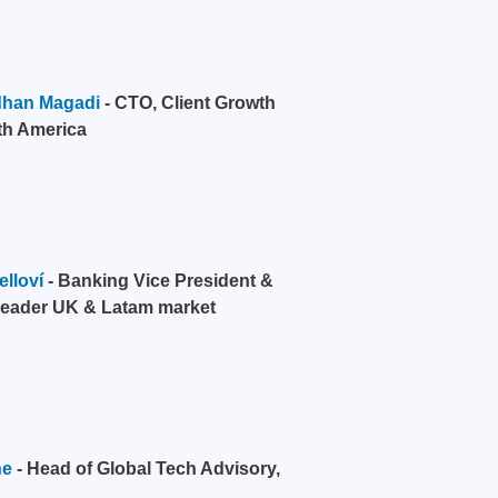
han Magadi
- CTO, Client Growth
th America
lloví
- Banking Vice President &
eader UK & Latam market
ne
- Head of Global Tech Advisory,