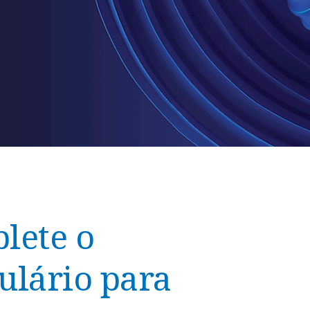
lete o
ulário para