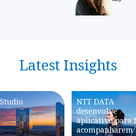
Latest Insights
TRANSFORMACIÓN DIGITAL
 Studio
NTT DATA
desenvolve
aplicativo para 
acompanharem