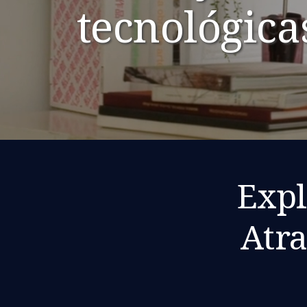
tecnológica
Expl
Atra