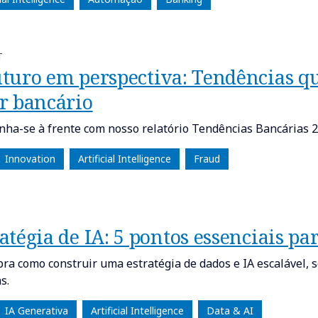
T
uturo em perspectiva: Tendências q
or bancário
ha-se à frente com nosso relatório Tendências Bancárias 
Innovation
Artificial Intelligence
Fraud
atégia de IA: 5 pontos essenciais pa
ra como construir uma estratégia de dados e IA escalável, 
s.
IA Generativa
Artificial Intelligence
Data & AI