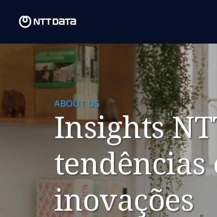
ABOUT US
Insights N
tendências 
inovações