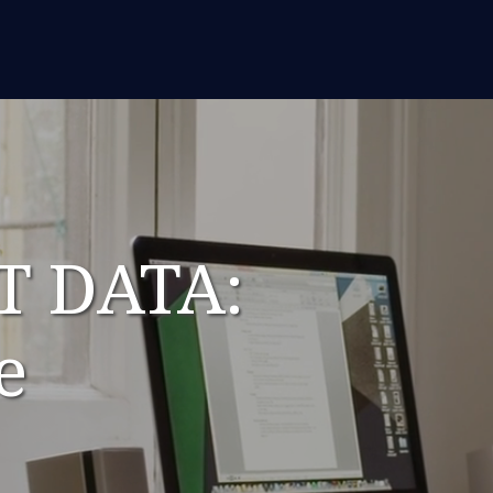
TT DATA:
e