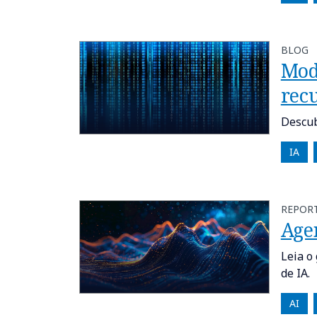
BLOG
Mod
rec
Descub
IA
REPOR
Age
Leia o
de IA.
AI