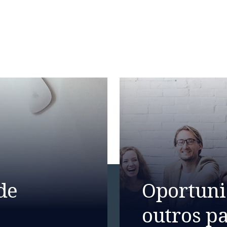
de
Oportun
outros pa