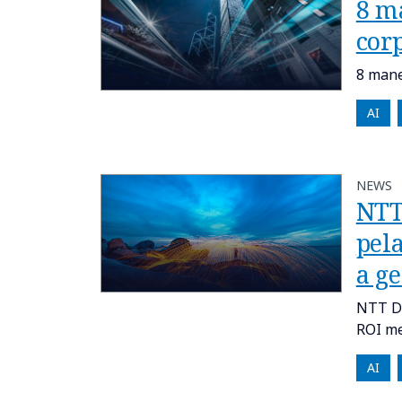
8 m
cor
8 mane
AI
NEWS
NTT
pela
a g
NTT DA
ROI me
AI