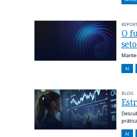
REPOR
O f
set
Manten
AI
BLOG
Estr
Descub
prática
AI