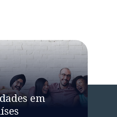
idades em
íses