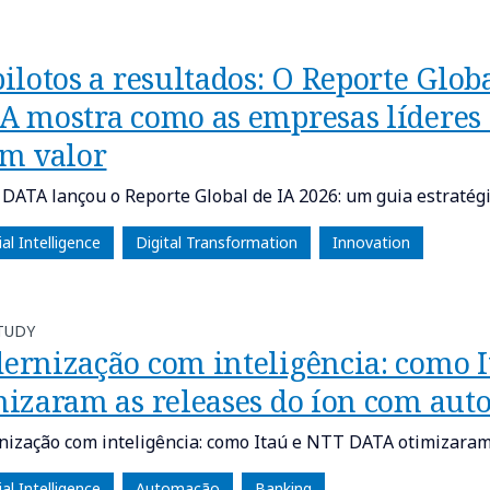
ilotos a resultados: O Reporte Glob
A mostra como as empresas líderes
em valor
DATA lançou o Reporte Global de IA 2026: um guia estratég
cial Intelligence
Digital Transformation
Innovation
TUDY
ernização com inteligência: como 
mizaram as releases do íon com aut
ização com inteligência: como Itaú e NTT DATA otimizaram
cial Intelligence
Automação
Banking