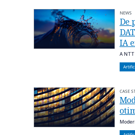
NEWS
De p
DAT
IA 
A NTT 
Artifi
CASE S
Mod
oti
Modern
Artifi