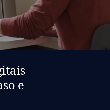
itais
aso e